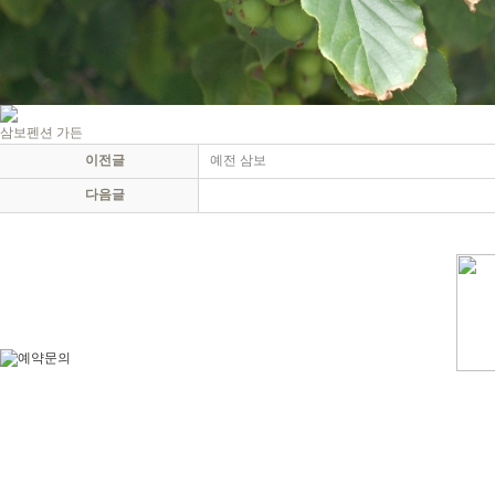
삼보펜션 가든
이전글
예전 삼보
다음글