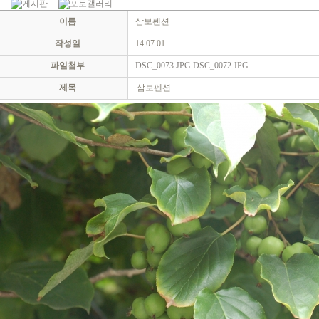
이름
삼보펜션
작성일
14.07.01
파일첨부
DSC_0073.JPG
DSC_0072.JPG
제목
삼보펜션